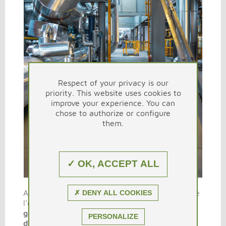
Respect of your privacy is our
priority. This website uses cookies to
improve your experience. You can
chose to authorize or configure
them.
✓ OK, ACCEPT ALL
✗ DENY ALL COOKIES
Après avoir fait un bilan complet des besoins de
l’entreprise, nous avons proposé
une solution
globale
, sans sous-traitants,
pour la gestion
PERSONALIZE
des déchets non dangereux en bennes, la