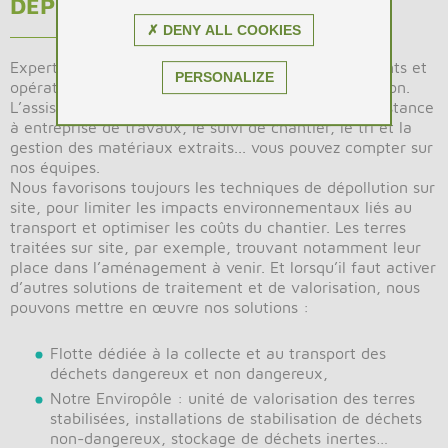
DÉPOLLUTION EN ACTION !
✗ DENY ALL COOKIES
Expert du déchet, nous sommes habilités, compétents et
PERSONALIZE
opérationnels pour gérer votre chantier de dépollution.
L’assistance à maîtrise d’œuvre ou d’ouvrage, l’assistance
à entreprise de travaux, le suivi de chantier, le tri et la
gestion des matériaux extraits... vous pouvez compter sur
nos équipes.
Nous favorisons toujours les techniques de dépollution sur
site, pour limiter les impacts environnementaux liés au
transport et optimiser les coûts du chantier. Les terres
traitées sur site, par exemple, trouvant notamment leur
place dans l’aménagement à venir. Et lorsqu’il faut activer
d’autres solutions de traitement et de valorisation, nous
pouvons mettre en œuvre nos solutions :
Flotte dédiée à la collecte et au transport des
déchets dangereux et non dangereux,
Notre Enviropôle : unité de valorisation des terres
stabilisées, installations de stabilisation de déchets
non-dangereux, stockage de déchets inertes…