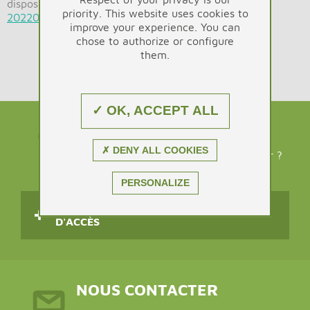
disposition des publics la déclaration d'intention :
priority. This website uses cookies to
20220421-SEP-AUT-ME-1-001-A-Decl_Intention
improve your experience. You can
chose to authorize or configure
them.
✓ OK, ACCEPT ALL
NOUS TROUVER
✗ DENY ALL COOKIES
Vous avez des déchets à nous apporter ?
PERSONALIZE
CONSULTER LES HORAIRES ET LE PLAN
D'ACCÈS
NOUS CONTACTER